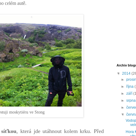
po celém autě.
Archiv blog
▼
2014
(2
►
prosi
►
října
►
září
(
►
srpn
►
červ
estuji moskytiéru ve Stong
▼
červ
Vodopá
velr
 síťkou
, která jde utáhnout kolem krku. Před
Hora K