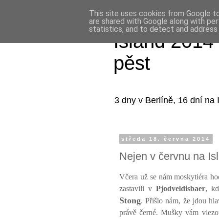
This site uses cookies from Google to 
are shared with Google along with per
statistics, and to detect and address
Island 2014 
pěst
3 dny v Berlíně, 16 dní na I
středa 18. června 2014
Nejen v červnu na Is
Včera už se nám moskytiéra ho
zastavili v
Pjodveldisbaer
, kd
Stong
. Přišlo nám, že jdou h
právě černé. Mušky vám vlezou