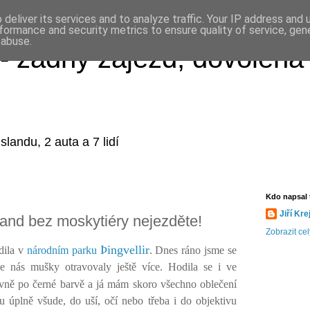
deliver its services and to analyze traffic. Your IP address and
formance and security metrics to ensure quality of service, ge
 abuse.
- žádný zájezd, dovolená 
slandu, 2 auta a 7 lidí
Kdo napsal 
Jiří Kre
land bez moskytiéry nejezděte!
Zobrazit cel
Þingvellir
dila v
národním parku
. Dnes ráno jsme se
e nás mušky otravovaly ještě více. Hodila se i ve
lavně po černé barvě a já mám skoro všechno oblečení
 úplně všude, do uší, očí nebo třeba i do objektivu