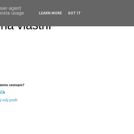
 user-agent
nerate usage
LEARN MORE
GOT IT
na vlastní
tento cestopis?
jčík
ý můj profil