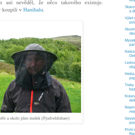
uby
m ani nevěděl, že něco takového existuje.
Skanz
 koupili v
Hanibalu
.
a d
Výlet 
pol
Akurey
ste
Myvatn
par
Nalez
Det
Ledov
ob
Hekla,
pa
Treky
baz
Krásná
defe
Nejen 
nej
éře a okolo plno mušek (Pjodveldisbaer)
Geysir
pod
První 
Rey