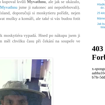
u kupoval kvůli
Myvathnu
, ale jak se ukázalo,
Hladk
Myvathnu
jsme ji nakonec ani nepotřebovali).
do 
sland, doporučuji si moskytieru pořídit, nejen
25 kil
vat mušky a komáři, ale také si vás budou fotit
Máme 
Jak bu
Isl
jak moskytiéra vypadá. Hned po nákupu jsem ji
m měl chvilku času při čekání na soupeře ve