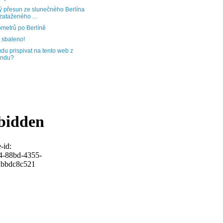
ý přesun ze slunečného Berlína
zataženého ...
ometrů po Berlíně
sbaleno!
du prispivat na tento web z
andu?