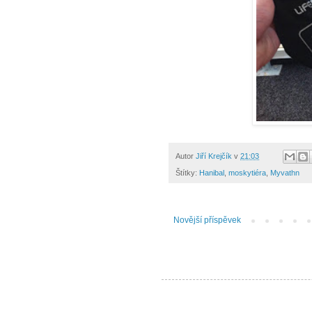
Autor
Jiří Krejčík
v
21:03
Štítky:
Hanibal
,
moskytiéra
,
Myvathn
Novější příspěvek