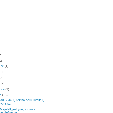
u
6)
nce
(1)
(1)
1)
a
(2)
ence
(3)
na
(18)
d Glymur, trek na horu Hvalfell,
ybí ste...
irkjufell, jeskyně, sopka a