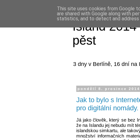
This site uses cookies from Google to 
are shared with Google along with per
statistics, and to detect and address
Island 2014 
pěst
3 dny v Berlíně, 16 dní na I
pondělí 8. prosince 201
Jak to bylo s Intern
pro digitální nomády.
Já jako člověk, který se bez In
že na Islandu jej nebudu mít té
islandskou simkartu, ale takový
množství informačních materi