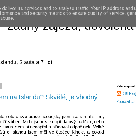
deliver its services and to analyze traffic. Your IP address and
formance and security metrics to ensure quality of service, ge
 abuse.
- žádný zájezd, dovolená 
slandu, 2 auta a 7 lidí
4
Kdo napsal 
Jiří Kre
etem na Islandu? Skvělé, je vhodný
Zobrazit cel
ternetu u své práce neobejde, jsem se smířil s tím, 
měř vůbec. Mohl jsem si koupit datový balíček, nebo 
 luxus jsem si nedopřál a plánoval odpočinek. Velké 
álů o Islandu jsem měl ve čtečce Kindle, a pokud 