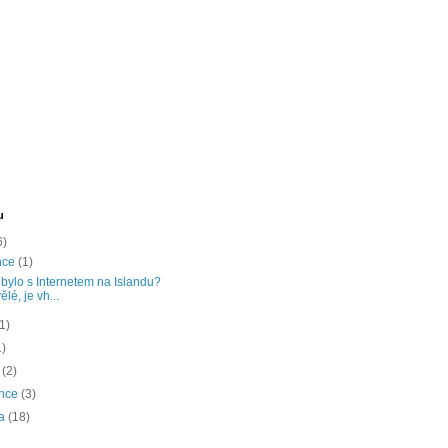
u
6)
nce
(1)
 bylo s Internetem na Islandu?
ělé, je vh...
(1)
1)
a
(2)
ence
(3)
na
(18)