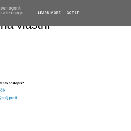
 user-agent
nerate usage
LEARN MORE
GOT IT
na vlastní
tento cestopis?
jčík
ý můj profil