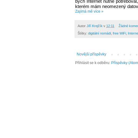
bych Internet nutně potřeboval,
kterém mám neomezený datový t
Zajímá mě více »
Autor
Jiří Krejčík
v
12:11
Žádné kome
Štítky:
digitální nomádi
,
free WiFi
,
Interne
Novější příspěvky
Přihlásit se k odběru:
Příspěvky (Atom