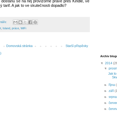
 dostanu se na něj provizorně právě přes Kindle, ve 
arif. A jak to ve skutečnosti dopadlo?
ntáře:
t
,
Island
,
práce
,
WiFi
Domovská stránka
Starší příspěvky
)
Archiv blog
▼
2014
(2
▼
prosi
Jak to
Skv
►
října
►
září
(
►
srpn
►
červ
►
červ