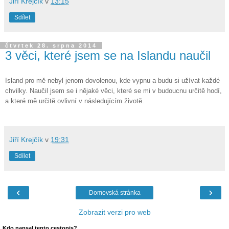
Jiří Krejčík
v
13:15
Sdílet
čtvrtek 28. srpna 2014
3 věci, které jsem se na Islandu naučil
Island pro mě nebyl jenom dovolenou, kde vypnu a budu si užívat každé
chvilky. Naučil jsem se i nějaké věci, které se mi v budoucnu určitě hodí,
a které mě určitě ovlivní v následujícím životě.
Jiří Krejčík
v
19:31
Sdílet
‹
›
Domovská stránka
Zobrazit verzi pro web
Kdo napsal tento cestopis?