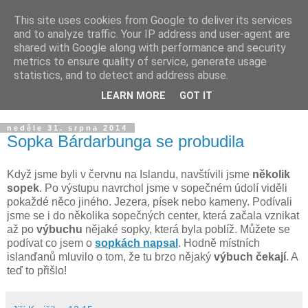
This site uses cookies from Google to deliver its services
Island 2014 - žádný zájezd,
and to analyze traffic. Your IP address and user-agent are
shared with Google along with performance and security
dovolená na vlastní pěst
metrics to ensure quality of service, generate usage
statistics, and to detect and address abuse.
3 dny v Berlíně, 16 dní na Islandu, 2 auta a 7 lidí
LEARN MORE
GOT IT
neděle 31. srpna 2014
Sopka Bárdarbunga se probudila
Když jsme byli v červnu na Islandu, navštívili jsme
několik
sopek
. Po výstupu navrchol jsme v sopečném údolí viděli
pokaždé něco jiného. Jezera, písek nebo kameny. Podívali
jsme se i do několika sopečných center, která začala vznikat
až po
výbuchu
nějaké sopky, která byla poblíž. Můžete se
podívat co jsem o
sopkách napsal
. Hodně místních
islanďanů mluvilo o tom, že tu brzo nějaký
výbuch čekají
. A
teď to přišlo!