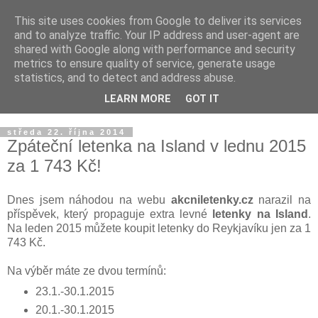
This site uses cookies from Google to deliver its services
Island 2014 - žádný zájezd,
and to analyze traffic. Your IP address and user-agent are
shared with Google along with performance and security
dovolená na vlastní pěst
metrics to ensure quality of service, generate usage
statistics, and to detect and address abuse.
3 dny v Berlíně, 16 dní na Islandu, 2 auta a 7 lidí
LEARN MORE
GOT IT
středa 22. října 2014
Zpáteční letenka na Island v lednu 2015
za 1 743 Kč!
Dnes jsem náhodou na webu
akcniletenky.cz
narazil na
příspěvek, který propaguje extra levné
letenky na Island
.
Na leden 2015 můžete koupit letenky do Reykjavíku jen za 1
743 Kč.
Na výběr máte ze dvou termínů:
23.1.-30.1.2015
20.1.-30.1.2015