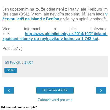
Jen upozorním na to, že odlet není z Prahy, ale Freiburg im
Breisgau (BSL). V tom, ale nevidím problém. Já jsem letos
v
červnu letěl na Island z Berlína
a vše bylo úplně v pohodě.
Více informací o akci naleznete
zde:
http://www.akcniletenky.cz/2014/10/21/island-
zpatecni-letenky-do-reykjaviku-v-lednu-za-1-743-kc/
.
Poletíte? :-)
Jiří Krejčík
v
17:07
Sdílet
‹
›
Domovská stránka
Zobrazit verzi pro web
Kdo napsal tento cestopis?